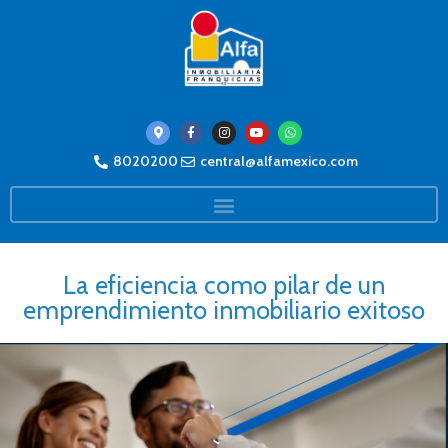
8020200
central@alfamexico.com
La eficiencia como pilar de un
emprendimiento inmobiliario exitoso