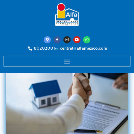
8020200
central@alfamexico.com